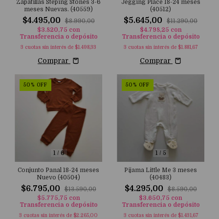
Zapatillas Steping Stones 3-6
Jegging Place 18-24 meses
meses Nuevas. (40559)
(40512)
$4.495,00
$5.645,00
$8.990,00
$11.290,00
$3.820,75
con
$4.798,25
con
Transferencia o depósito
Transferencia o depósito
3
cuotas sin interés de
$1.498,33
3
cuotas sin interés de
$1.881,67
Comprar
Comprar
50
%
OFF
50
%
OFF
1
/
6
1
/
5
Conjunto Panal 18-24 meses
Pijama Little Me 3 meses
Nuevo (40504)
(40483)
$6.795,00
$4.295,00
$13.590,00
$8.590,00
$5.775,75
con
$3.650,75
con
Transferencia o depósito
Transferencia o depósito
3
cuotas sin interés de
$2.265,00
3
cuotas sin interés de
$1.431,67