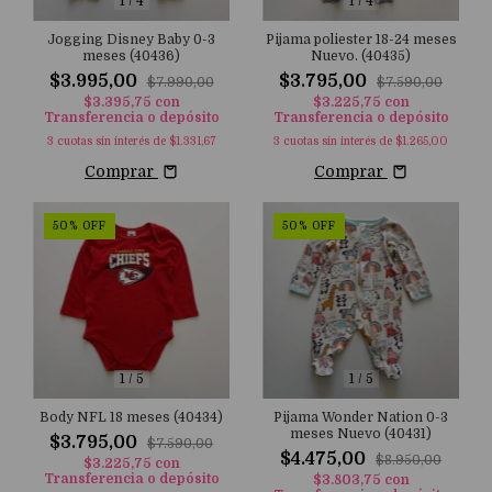
1
/
4
1
/
4
Jogging Disney Baby 0-3
Pijama poliester 18-24 meses
meses (40436)
Nuevo. (40435)
$3.995,00
$3.795,00
$7.990,00
$7.590,00
$3.395,75
con
$3.225,75
con
Transferencia o depósito
Transferencia o depósito
3
cuotas sin interés de
$1.331,67
3
cuotas sin interés de
$1.265,00
Comprar
Comprar
50
%
OFF
50
%
OFF
1
/
5
1
/
5
Body NFL 18 meses (40434)
Pijama Wonder Nation 0-3
meses Nuevo (40431)
$3.795,00
$7.590,00
$4.475,00
$8.950,00
$3.225,75
con
Transferencia o depósito
$3.803,75
con