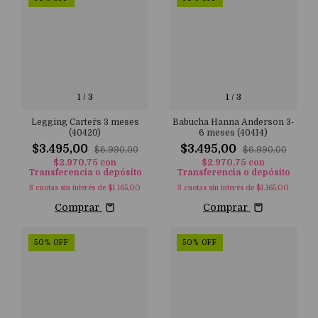
1
/
3
1
/
3
Legging Carter´s 3 meses
Babucha Hanna Anderson 3-
(40420)
6 meses (40414)
$3.495,00
$3.495,00
$6.990,00
$6.990,00
$2.970,75
con
$2.970,75
con
Transferencia o depósito
Transferencia o depósito
3
cuotas sin interés de
$1.165,00
3
cuotas sin interés de
$1.165,00
Comprar
Comprar
50
%
OFF
50
%
OFF