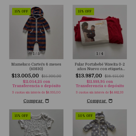
15
%
OFF
15
%
OFF
1
/
5
1
/
4
Mameluco Carter´s 6 meses
Fular Portabebé Wawita 0-2
(40830)
años Nuevo con etiqueta
(40826)
$13.005,00
$13.987,00
$15.300,00
$16.455,00
$11.054,25
con
$11.888,95
con
Transferencia o depósito
Transferencia o depósito
3
cuotas sin interés de
$4.335,00
3
cuotas sin interés de
$4.662,33
Comprar
Comprar
15
%
OFF
50
%
OFF