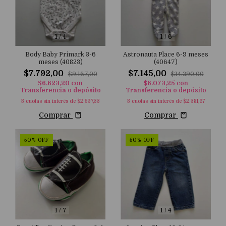
1
/
4
1
/
6
Body Baby Primark 3-6
Astronauta Place 6-9 meses
meses (40823)
(40647)
$7.792,00
$7.145,00
$9.167,00
$14.290,00
$6.623,20
con
$6.073,25
con
Transferencia o depósito
Transferencia o depósito
3
cuotas sin interés de
$2.597,33
3
cuotas sin interés de
$2.381,67
Comprar
Comprar
50
%
OFF
50
%
OFF
1
/
7
1
/
4