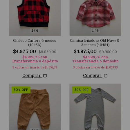
1
/
4
1
/
4
Chaleco Carter´s 6 meses
Camisa leñadora Old Navy 0-
(40456)
3 meses (40454)
$4.975,00
$4.975,00
$9.950,00
$9.950,00
$4.228,75
con
$4.228,75
con
Transferencia o depósito
Transferencia o depósito
3
cuotas sin interés de
$1.658,33
3
cuotas sin interés de
$1.658,33
Comprar
Comprar
50
%
OFF
50
%
OFF