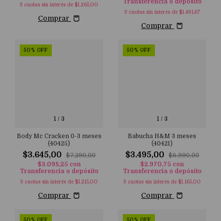
Transferencia o depósito
3
cuotas sin interés de
$1.265,00
3
cuotas sin interés de
$1.491,67
Comprar
Comprar
50
%
OFF
50
%
OFF
1
/
3
1
/
3
Body Mc Cracken 0-3 meses
Babucha H&M 3 meses
(40425)
(40421)
$3.645,00
$3.495,00
$7.290,00
$6.990,00
$3.098,25
con
$2.970,75
con
Transferencia o depósito
Transferencia o depósito
3
cuotas sin interés de
$1.215,00
3
cuotas sin interés de
$1.165,00
Comprar
Comprar
50
%
OFF
50
%
OFF