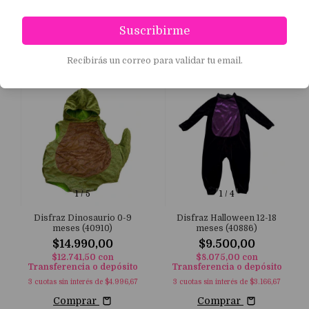
Moda circular con ropa infantil , económica y en
excelente estado.
Suscribirme
Filtrar
Recibirás un correo para validar tu email.
1
/
5
1
/
4
Disfraz Dinosaurio 0-9
Disfraz Halloween 12-18
meses (40910)
meses (40886)
$14.990,00
$9.500,00
$12.741,50
con
$8.075,00
con
Transferencia o depósito
Transferencia o depósito
3
cuotas sin interés de
$4.996,67
3
cuotas sin interés de
$3.166,67
Comprar
Comprar