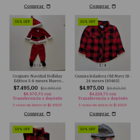
Comprar
Comprar
50
%
OFF
50
%
OFF
1
/
5
1
/
4
Conjunto Navidad Holliday
Camisa leñadora Old Navy 18-
Edition 3-6 meses Nuevo
24 meses (40463)
(40478)
$7.495,00
$4.975,00
$14.990,00
$9.950,00
$6.370,75
con
$4.228,75
con
Transferencia o depósito
Transferencia o depósito
3
cuotas sin interés de
$2.498,33
3
cuotas sin interés de
$1.658,33
Comprar
Comprar
50
%
OFF
50
%
OFF