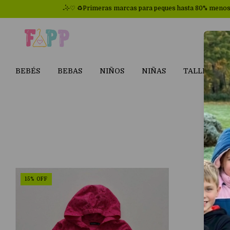
₊˚⊹♡ ♻Primeras marcas para peques hasta 80% menos♻₊˚⊹♡
BEBÉS
BEBAS
NIÑOS
NIÑAS
TALLES GR
15
%
OFF