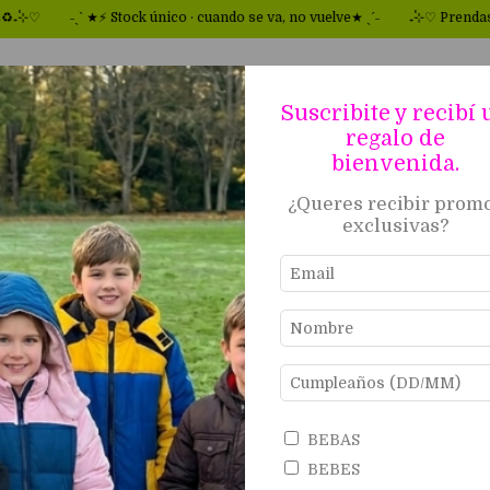
˗ˏˋ ★⚡ Stock único · cuando se va, no vuelve★ ˎˊ˗
₊˚⊹♡ Prendas rigu
Suscribite y recibí 
regalo de
ANDES
DISFRACES
VENDER EN Fapp
SOBRE FAPP
bienvenida.
¿Queres recibir prom
Inicio
.
BEBAS
.
ROMPEVIENTOS
exclusivas?
ROMPEVIENTOS
Filtrar
BEBAS
BEBES