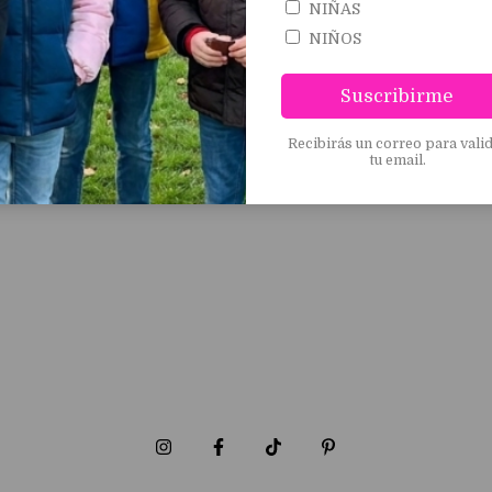
NIÑAS
NIÑOS
Suscribirme
Recibirás un correo para vali
tu email.