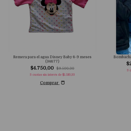
Remera para el agua Disney Baby 6-9 meses
Bombacha 
(34677)
$
$4.750,00
$9.500,00
3
c
3
cuotas sin interés de
$1.583,33
Comprar