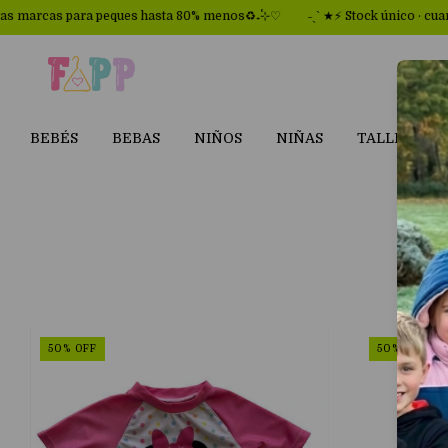
cas para peques hasta 80% menos♻₊˚⊹♡
˗ˏˋ ★⚡ Stock único · cuando se 
BEBÉS
BEBAS
NIÑOS
NIÑAS
TALLES GR
50
%
OFF
50
%
OFF