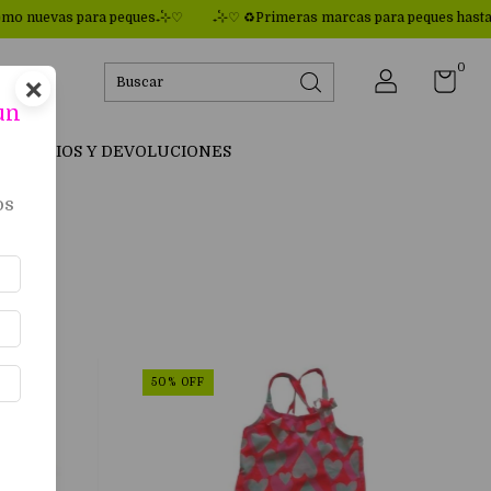
vas para peques₊˚⊹♡
₊˚⊹♡ ♻Primeras marcas para peques hasta 80% 
0
×
un
E CAMBIOS Y DEVOLUCIONES
os
50
%
OFF