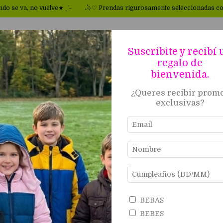
va, no vuelve★ ˎˊ˗
₊˚⊹♡ Prendas rigurosamente seleccionadas como nue
Suscribite y recibí 
regalo de
ANDES
VENDER EN Fapp
SOBRE FAPP
POLÍTICA D
bienvenida.
¿Queres recibir prom
Inicio
.
BEBAS
.
TRAJES DE BAÑO
exclusivas?
TRAJES DE BAÑO
Filtrar
50
%
OFF
BEBAS
BEBES