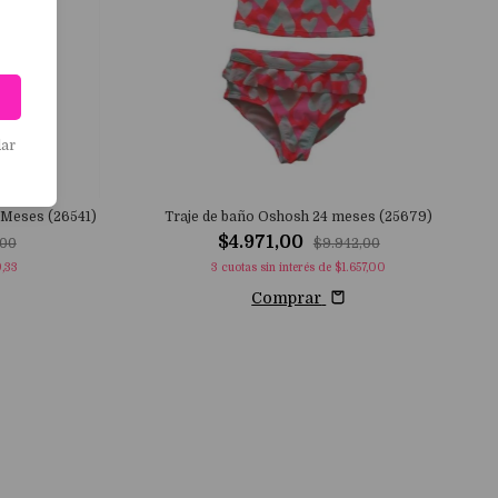
dar
 Meses (26541)
Traje de baño Oshosh 24 meses (25679)
$4.971,00
,00
$9.942,00
,33
3
cuotas sin interés de
$1.657,00
Comprar