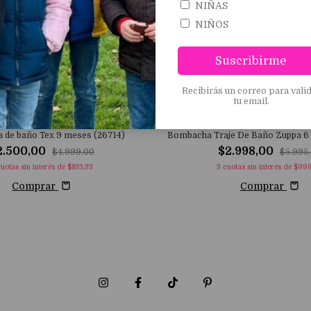
NIÑAS
NIÑOS
Suscribirme
Recibirás un correo para vali
tu email.
de baño Tex 9 meses (26714)
Bombacha Traje De Baño Zuppa 6
2.500,00
$2.998,00
$4.999,00
$5.995
uotas sin interés de
$833,33
3
cuotas sin interés de
$999
Comprar
Comprar