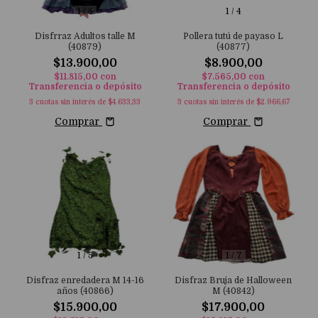
1
/
5
1
/
4
Disfrraz Adultos talle M
Pollera tutú de payaso L
(40879)
(40877)
$13.900,00
$8.900,00
$11.815,00
con
$7.565,00
con
Transferencia o depósito
Transferencia o depósito
3
cuotas sin interés de
$4.633,33
3
cuotas sin interés de
$2.966,67
Comprar
Comprar
1
/
5
1
/
7
Disfraz enredadera M 14-16
Disfraz Bruja de Halloween
años (40866)
M (40842)
$15.900,00
$17.900,00