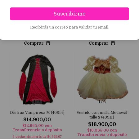
Vestido de la India Talle Unico
Vestido de la India Talle unico
(40916)
(40915)
Suscribirme
$18.900,00
$18.900,00
$16.065,00
con
$16.065,00
con
Recibirás un correo para validar tu email.
Transferencia o depósito
Transferencia o depósito
3
cuotas sin interés de
$6.300,00
3
cuotas sin interés de
$6.300,00
Comprar
Comprar
1
/
3
1
/
6
Disfraz Vampiresa M (40914)
Vestido con malla Medieval
talle S (40911)
$14.900,00
$18.900,00
$12.665,00
con
Transferencia o depósito
$16.065,00
con
Transferencia o depósito
3
cuotas sin interés de
$4.966,67