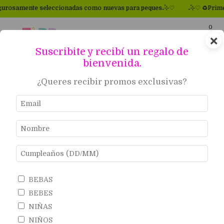
mente seleccionadas como nuevas para peques₊˚⊹♡
₊˚⊹♡ ♻Primeras m
0
×
Suscribite y recibí un regalo de
bienvenida.
Inicio
.
TALLES GRANDES
.
DISFRACES
¿Queres recibir promos exclusivas?
DISFRACES
Filtrar
BEBAS
BEBES
NIÑAS
1
/
5
1
/
6
NIÑOS