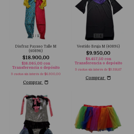
1
/
5
1
/
4
Disfraz Payaso Talle M
Vestido Bruja M (40895)
(40896)
$9.950,00
$18.900,00
$8.457,50
con
Transferencia o depósito
$16.065,00
con
Transferencia o depósito
3
cuotas sin interés de
$3.316,67
3
cuotas sin interés de
$6.300,00
Comprar
Comprar