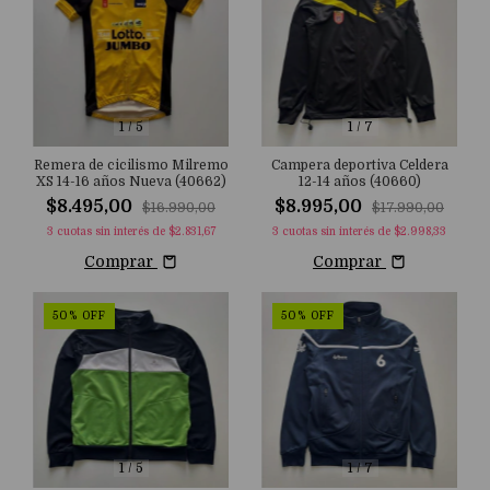
1
/
5
1
/
7
Remera de cicilismo Milremo
Campera deportiva Celdera
XS 14-16 años Nueva (40662)
12-14 años (40660)
$8.495,00
$8.995,00
$16.990,00
$17.990,00
3
cuotas sin interés de
$2.831,67
3
cuotas sin interés de
$2.998,33
Comprar
Comprar
50
%
OFF
50
%
OFF
1
/
5
1
/
7