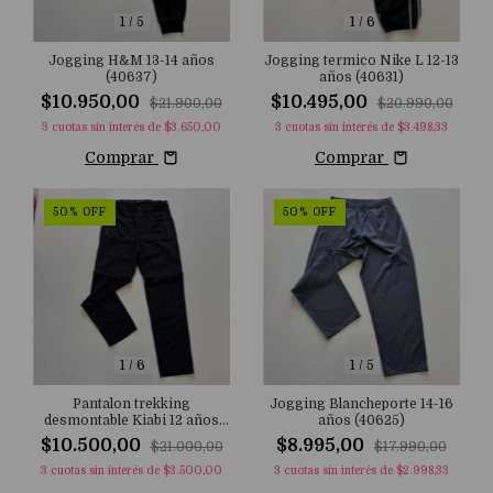
1
/
5
1
/
6
Jogging H&M 13-14 años
Jogging termico Nike L 12-13
(40637)
años (40631)
$10.950,00
$10.495,00
$21.900,00
$20.990,00
3
cuotas sin interés de
$3.650,00
3
cuotas sin interés de
$3.498,33
Comprar
Comprar
50
%
OFF
50
%
OFF
1
/
6
1
/
5
Pantalon trekking
Jogging Blancheporte 14-16
desmontable Kiabi 12 años
años (40625)
(40629)
$10.500,00
$8.995,00
$21.000,00
$17.990,00
3
cuotas sin interés de
$3.500,00
3
cuotas sin interés de
$2.998,33