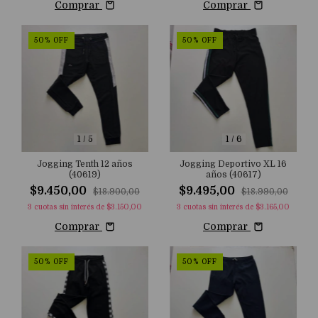
Comprar
Comprar
50
%
OFF
50
%
OFF
1
/
5
1
/
6
Jogging Tenth 12 años
Jogging Deportivo XL 16
(40619)
años (40617)
$9.450,00
$9.495,00
$18.900,00
$18.990,00
3
cuotas sin interés de
$3.150,00
3
cuotas sin interés de
$3.165,00
Comprar
Comprar
50
%
OFF
50
%
OFF