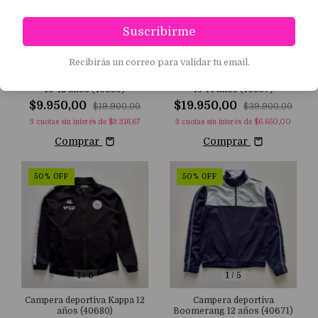
Suscribirme
1
/
6
1
/
10
Recibirás un correo para validar tu email.
Campera deportiva Nike M
Conjunto universitario Shein
10-12 años (40689)
13-14 años (40687)
$9.950,00
$19.950,00
$19.900,00
$39.900,00
3
cuotas sin interés de
$3.316,67
3
cuotas sin interés de
$6.650,00
Comprar
Comprar
50
%
OFF
50
%
OFF
1
/
6
1
/
5
Campera deportiva Kappa 12
Campera deportiva
años (40680)
Boomerang 12 años (40671)