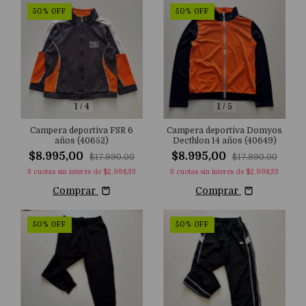
50
%
OFF
50
%
OFF
1
/
4
1
/
5
Campera deportiva FSR 6
Campera deportiva Domyos
años (40652)
Decthlon 14 años (40649)
$8.995,00
$8.995,00
$17.990,00
$17.990,00
3
cuotas sin interés de
$2.998,33
3
cuotas sin interés de
$2.998,33
Comprar
Comprar
50
%
OFF
50
%
OFF