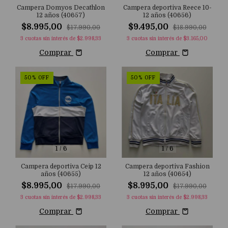
Campera Domyos Decathlon
Campera deportiva Reece 10-
12 años (40657)
12 años (40656)
$8.995,00
$9.495,00
$17.990,00
$18.990,00
3
cuotas sin interés de
$2.998,33
3
cuotas sin interés de
$3.165,00
Comprar
Comprar
50
%
OFF
50
%
OFF
1
/
6
1
/
6
Campera deportiva Ceip 12
Campera deportiva Fashion
años (40655)
12 años (40654)
$8.995,00
$8.995,00
$17.990,00
$17.990,00
3
cuotas sin interés de
$2.998,33
3
cuotas sin interés de
$2.998,33
Comprar
Comprar