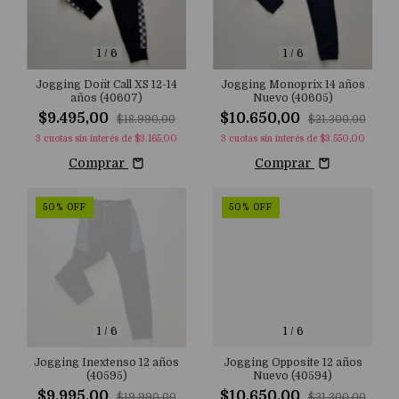
1
/
6
1
/
6
Jogging Don¨t Call XS 12-14
Jogging Monoprix 14 años
años (40607)
Nuevo (40605)
$9.495,00
$10.650,00
$18.990,00
$21.300,00
3
cuotas sin interés de
$3.165,00
3
cuotas sin interés de
$3.550,00
Comprar
Comprar
50
%
OFF
50
%
OFF
1
/
6
1
/
6
Jogging Inextenso 12 años
Jogging Opposite 12 años
(40595)
Nuevo (40594)
$9.995,00
$10.650,00
$19.990,00
$21.300,00