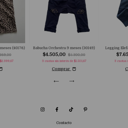
8 meses (40176)
Babucha Orchestra 9 meses (30149)
Legging Elef
$4.505,00
$7.6
469,00
$5.300,00
$2.399,67
3
cuotas sin interés de
$1.501,67
3
cuotas 
Comprar
C
Contacto