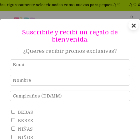
amente seleccionadas como nuevas para peques₊˚⊹♡
₊˚⊹♡ ♻Primeras m
0
×
Suscribite y recibí un regalo de
bienvenida.
50
%
OFF
¿Queres recibir promos exclusivas?
BEBAS
BEBES
NIÑAS
NIÑOS