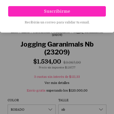
Suscribirme
1
/
3
Recibirás un correo para validar tu email.
Inicio
.
BEBAS
.
PANTALONES Y JARDINEROS
.
Jogging Garanimals Nb
(23209)
Jogging Garanimals Nb
(23209)
$1.534,00
$3.067,00
Precio sin impuestos
$1.267,77
3
cuotas sin interés de
$511,33
Ver más detalles
Envío gratis
superando los
$120.000,00
COLOR
TALLE