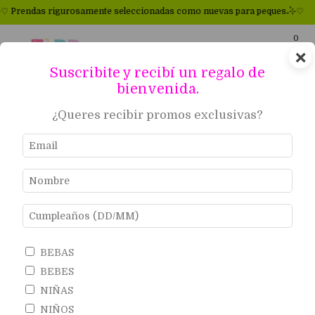
 rigurosamente seleccionadas como nuevas para peques₊˚⊹♡
₊˚⊹♡ ♻Pr
0
×
Suscribite y recibí un regalo de
bienvenida.
15
%
OFF
¿Queres recibir promos exclusivas?
BEBAS
BEBES
NIÑAS
NIÑOS