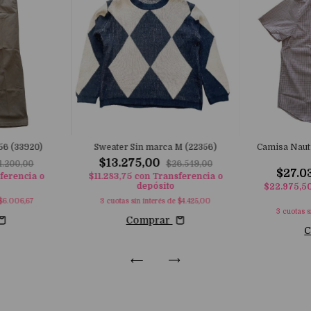
 56 (33920)
Sweater Sin marca M (22356)
Camisa Nauti
$13.275,00
1.200,00
$26.549,00
$27.0
ferencia o
$11.283,75
con
Transferencia o
depósito
$22.975,5
$6.006,67
3
cuotas sin interés de
$4.425,00
3
cuotas s
Comprar
C