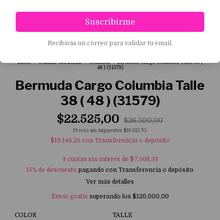
Suscribirme
1
/
5
Recibirás un correo para validar tu email.
Inicio
.
TALLES GRANDES
.
HOMBRE
.
Bermuda Cargo Columbia Talle 38 (
48 ) (31579)
Bermuda Cargo Columbia Talle
38 ( 48 ) (31579)
$22.525,00
$26.500,00
Precio sin impuestos
$18.615,70
$19.146,25
con
Transferencia o depósito
3
cuotas sin interés de
$7.508,33
15% de descuento
pagando con Transferencia o depósito
Ver más detalles
Envío gratis
superando los
$120.000,00
COLOR
TALLE