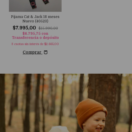
Pijama Cat & Jack 18 meses
Nuevo (40523)
$7.995,00
$15.990,00
$6.795,75
con
Transferencia o depósito
3
cuotas sin interés de
$2.665,00
Comprar