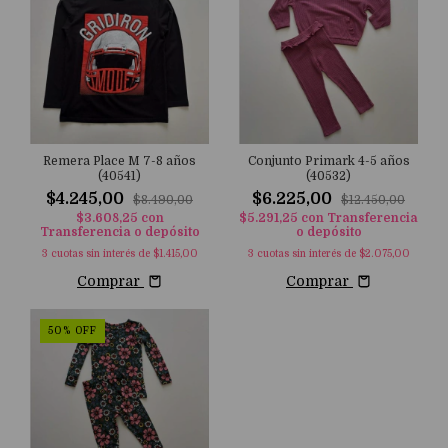
Remera Place M 7-8 años
Conjunto Primark 4-5 años
(40541)
(40532)
$4.245,00
$6.225,00
$8.490,00
$12.450,00
$3.608,25
con
$5.291,25
con
Transferencia
Transferencia o depósito
o depósito
3
cuotas sin interés de
$1.415,00
3
cuotas sin interés de
$2.075,00
Comprar
Comprar
50
%
OFF