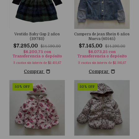
Vestido Baby Gap 2 años
Campera de jean Shein 6 años
(39783)
Nueva (40545)
$7.295,00
$7.145,00
$14.590,00
$14.290,00
$6.200,75
con
$6.073,25
con
Transferencia o depósito
Transferencia o depósito
3
cuotas sin interés de
$2.431,67
3
cuotas sin interés de
$2.381,67
Comprar
Comprar
50
%
OFF
50
%
OFF