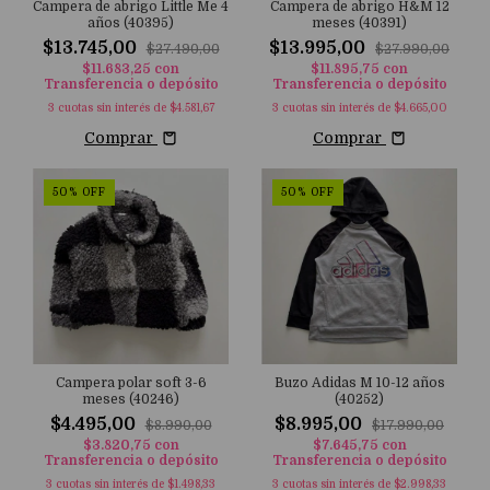
Campera de abrigo Little Me 4
Campera de abrigo H&M 12
años (40395)
meses (40391)
$13.745,00
$13.995,00
$27.490,00
$27.990,00
$11.683,25
con
$11.895,75
con
Transferencia o depósito
Transferencia o depósito
3
cuotas sin interés de
$4.581,67
3
cuotas sin interés de
$4.665,00
Comprar
Comprar
50
%
OFF
50
%
OFF
Campera polar soft 3-6
Buzo Adidas M 10-12 años
meses (40246)
(40252)
$4.495,00
$8.995,00
$8.990,00
$17.990,00
$3.820,75
con
$7.645,75
con
Transferencia o depósito
Transferencia o depósito
3
cuotas sin interés de
$1.498,33
3
cuotas sin interés de
$2.998,33