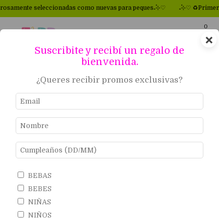
adas como nuevas para peques₊˚⊹♡
₊˚⊹♡ ♻Primeras marcas para peque
0
×
Suscribite y recibí un regalo de
bienvenida.
¿Queres recibir promos exclusivas?
BEBAS
BEBES
NIÑAS
NIÑOS