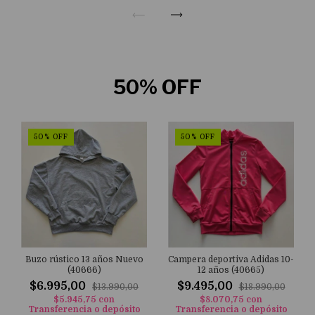
50% OFF
50
%
OFF
50
%
OFF
Buzo rústico 13 años Nuevo
Campera deportiva Adidas 10-
(40666)
12 años (40665)
$6.995,00
$9.495,00
$13.990,00
$18.990,00
$5.945,75
con
$8.070,75
con
Transferencia o depósito
Transferencia o depósito