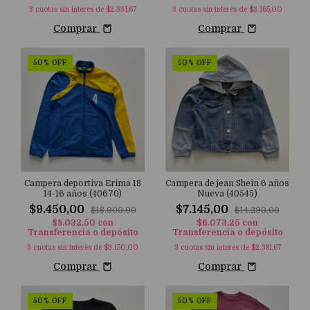
3
cuotas sin interés de
$2.331,67
3
cuotas sin interés de
$3.165,00
Comprar
Comprar
50
%
OFF
50
%
OFF
Campera deportiva Erima 18
Campera de jean Shein 6 años
14-16 años (40670)
Nueva (40545)
$9.450,00
$7.145,00
$18.900,00
$14.290,00
$8.032,50
con
$6.073,25
con
Transferencia o depósito
Transferencia o depósito
3
cuotas sin interés de
$3.150,00
3
cuotas sin interés de
$2.381,67
Comprar
Comprar
50
%
OFF
50
%
OFF