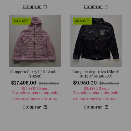
Comprar
Comprar
50
%
OFF
50
%
OFF
Campera Gerry L 10-12 años
Campera deportiva Nike M
(40253)
10-12 años (40689)
$17.495,00
$9.950,00
$34.990,00
$19.900,00
$14.870,75
con
$8.457,50
con
Transferencia o depósito
Transferencia o depósito
3
cuotas sin interés de
$5.831,67
3
cuotas sin interés de
$3.316,67
Comprar
Comprar