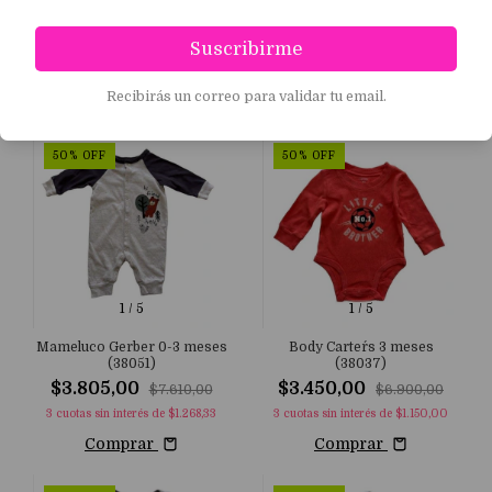
Moda circular con ropa infantil , económica y en
excelente estado.
Suscribirme
Filtrar
Recibirás un correo para validar tu email.
50
%
OFF
50
%
OFF
1
/
5
1
/
5
Mameluco Gerber 0-3 meses
Body Carter´s 3 meses
(38051)
(38037)
$3.805,00
$3.450,00
$7.610,00
$6.900,00
3
cuotas sin interés de
$1.268,33
3
cuotas sin interés de
$1.150,00
Comprar
Comprar