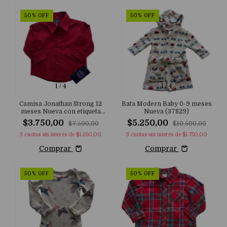
50
%
OFF
50
%
OFF
1
/
4
1
/
4
Camisa Jonathan Strong 12
Bata Modern Baby 0-9 meses
meses Nueva con etiqueta
Nueva (37829)
(37861)
$3.750,00
$5.250,00
$7.500,00
$10.500,00
3
cuotas sin interés de
$1.250,00
3
cuotas sin interés de
$1.750,00
Comprar
Comprar
50
%
OFF
50
%
OFF