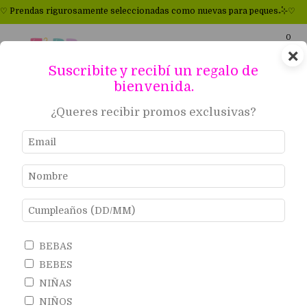
rigurosamente seleccionadas como nuevas para peques₊˚⊹♡
₊˚⊹♡ ♻Prim
0
×
Suscribite y recibí un regalo de
bienvenida.
Inicio
.
BEBES
¿Queres recibir promos exclusivas?
BEBES
BEBAS
BEBES
NIÑAS
Ropa para bebés de marca como Carter’s, Mimo y GAP.
NIÑOS