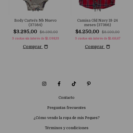
1
/
4
1
/
4
Body Carter´s Nb Nuevo
Camisa Old Navy 18-24
(37564)
meses (37366)
$3.295,00
$4.250,00
$6.590,00
$8.500,00
3
cuotas sin interés de
$1.098,33
3
cuotas sin interés de
$1.416,67
Comprar
Comprar
Contacto
Preguntas frecuentes
¿Cómo vendo la ropa de mis Peques?
Términos y condiciones