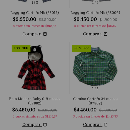
1
/
3
1
/
4
Legging Carter´s Nb (38012)
Legging Carter`s Nb (38006)
$2.950,00
$2.450,00
$5.900,00
$4.900,00
3
cuotas sin interés de
$983,33
3
cuotas sin interés de
$816,67
Comprar
Comprar
50
%
OFF
50
%
OFF
1
/
5
1
/
3
Bata Modern Baby 0-9 meses
Camisa Carter´s 24 meses
(37882)
(37862)
$5.450,00
$4.450,00
$10.900,00
$8.900,00
3
cuotas sin interés de
$1.816,67
3
cuotas sin interés de
$1.483,33
Comprar
Comprar