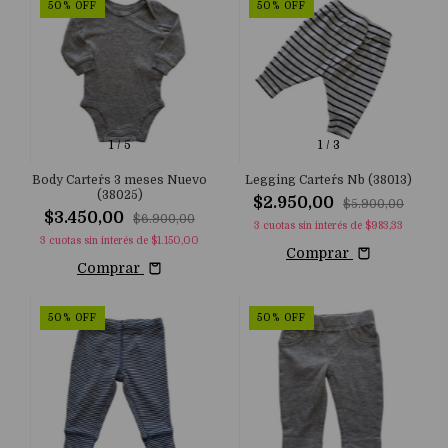
50
%
OFF
50
%
OFF
1
/
5
1
/
3
Body Carter´s 3 meses Nuevo
Legging Carter´s Nb (38013)
(38025)
$2.950,00
$5.900,00
$3.450,00
$6.900,00
3
cuotas sin interés de
$983,33
3
cuotas sin interés de
$1.150,00
Comprar
Comprar
50
%
OFF
50
%
OFF